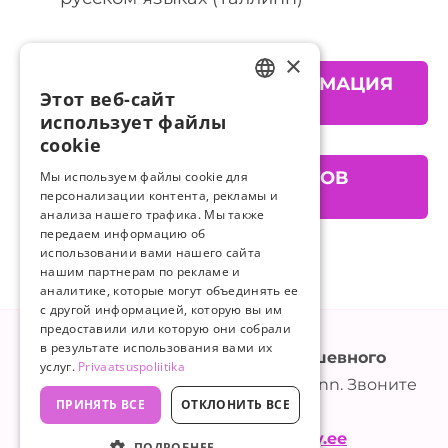
×
ДОПОЛНИТЕЛЬНАЯ ИНФОРМАЦИЯ
Этот веб-сайт
И РЕГИСТРАЦИЯ
ESTONIAN
использует файлы
RUSSIAN
cookie
РЕГИСТРАЦИЯ ДЛЯ КЛИЕНТОВ
Мы используем файлы cookie для
КАССЫ ПО БЕЗРАБОТИЦЕ
персонализации контента, рекламы и
анализа нашего трафика. Мы также
передаем информацию об
использовании вами нашего сайта
нашим партнерам по рекламе и
аналитике, которые могут объединять ее
с другой информацией, которую вы им
предоставили или которую они собрали
в результате использования вами их
НKО Эстонское общество душевного
услуг.
Privaatsuspoliitika
здоровья.
Roosikrantsi 11, 10119 Tallinn. Звоните
ПРИНЯТЬ ВСЕ
ОТКЛОНИТЬ ВСЕ
нам +372 6460770
Напишите нам:
evty@evty.ee
ПОДРОБНЕЕ