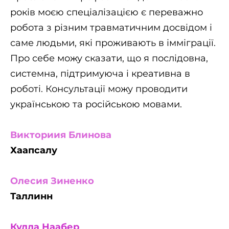
років моєю спеціалізацією є переважно
робота з різним травматичним досвідом і
саме людьми, які проживають в імміграції.
Про себе можу сказати, що я послідовна,
системна, підтримуюча і креативна в
роботі. Консультації можу проводити
українською та російською мовами.
Викториия Блинова
Хаапсалу
Олесия Зиненко
Таллинн
Кулла Наабер