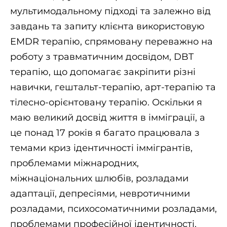
мультимодальному підході та залежно від
завдань та запиту клієнта використовую
EMDR терапію, спрямовану переважно на
роботу з травматичним досвідом, DBT
терапію, що допомагає закріпити різні
навички, гештальт-терапію, арт-терапію та
тілесно-орієнтовану терапію. Оскільки я
маю великий досвід життя в імміграції, а
це понад 17 років я багато працювала з
темами криз ідентичності іммігрантів,
проблемами міжнародних,
міжнаціональних шлюбів, розладами
адаптації, депресіями, невротичними
розладами, психосоматичними розладами,
проблемами професійної ідентичності.