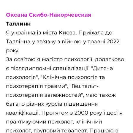
Оксана Скибо-Накорчевская
Таллинн
Я українка із міста Києва. Приїхала до
Таллінна у зв'язку з війною у травні 2022
року.
За освітою я магістр психології, додатково
є післядипломні спеціалізації: "Дитяча
психологія", "Клінічна психологія та
психотерапія травми", "Гештальт-
психотерапія залежностей", маю також
багато різних курсів підвищення
кваліфікації. Протягом з 2000 року і досі я
практикуючий психолог, клінічний
психолог, груповий терапевт. Працюю в