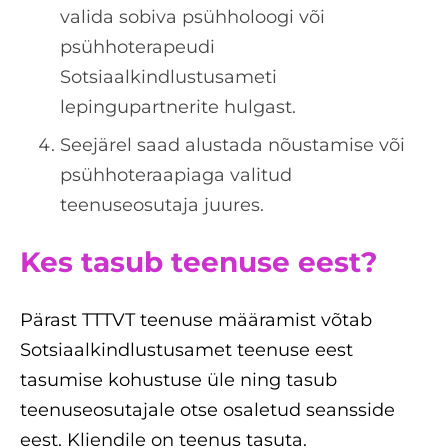
valida sobiva psühholoogi või
psühhoterapeudi
Sotsiaalkindlustusameti
lepingupartnerite hulgast.
Seejärel saad alustada nõustamise või
psühhoteraapiaga valitud
teenuseosutaja juures.
Kes tasub teenuse eest?
Pärast TTTVT teenuse määramist võtab
Sotsiaalkindlustusamet teenuse eest
tasumise kohustuse üle ning tasub
teenuseosutajale otse osaletud seansside
eest. Kliendile on teenus tasuta.