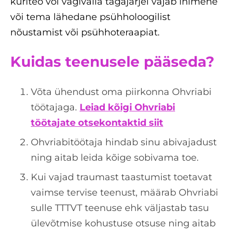
kuriteo või vägivalla tagajärjel vajab inimene
või tema lähedane psühholoogilist
nõustamist või psühhoteraapiat.
Kuidas teenusele pääseda?
Võta ühendust oma piirkonna Ohvriabi
töötajaga.
Leiad kõigi Ohvriabi
töötajate otsekontaktid siit
Ohvriabitöötaja hindab sinu abivajadust
ning aitab leida kõige sobivama toe.
Kui vajad traumast taastumist toetavat
vaimse tervise teenust, määrab Ohvriabi
sulle TTTVT teenuse ehk väljastab tasu
ülevõtmise kohustuse otsuse ning aitab