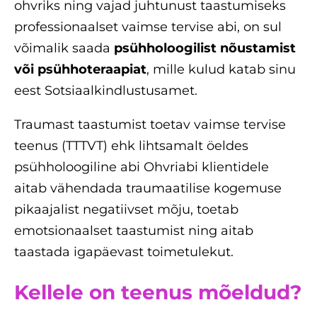
ohvriks ning vajad juhtunust taastumiseks
professionaalset vaimse tervise abi, on sul
võimalik saada
psühholoogilist nõustamist
või psühhoteraapiat
, mille kulud katab sinu
eest Sotsiaalkindlustusamet.
Traumast taastumist toetav vaimse tervise
teenus (TTTVT) ehk lihtsamalt öeldes
psühholoogiline abi Ohvriabi klientidele
aitab vähendada traumaatilise kogemuse
pikaajalist negatiivset mõju, toetab
emotsionaalset taastumist ning aitab
taastada igapäevast toimetulekut.
Kellele on teenus mõeldud?