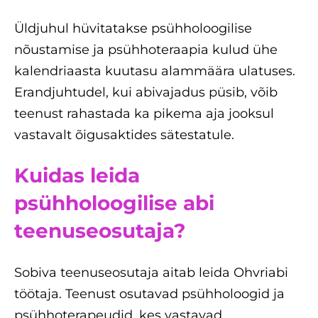
Üldjuhul hüvitatakse psühholoogilise
nõustamise ja psühhoteraapia kulud ühe
kalendriaasta kuutasu alammäära ulatuses.
Erandjuhtudel, kui abivajadus püsib, võib
teenust rahastada ka pikema aja jooksul
vastavalt õigusaktides sätestatule.
Kuidas leida
psühholoogilise abi
teenuseosutaja?
Sobiva teenuseosutaja aitab leida Ohvriabi
töötaja. Teenust osutavad psühholoogid ja
psühhoterapeudid, kes vastavad