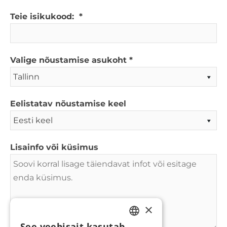
Teie isikukood:
Valige nõustamise asukoht
Eelistatav nõustamise keel
Lisainfo või küsimus
×
See veebisait kasutab